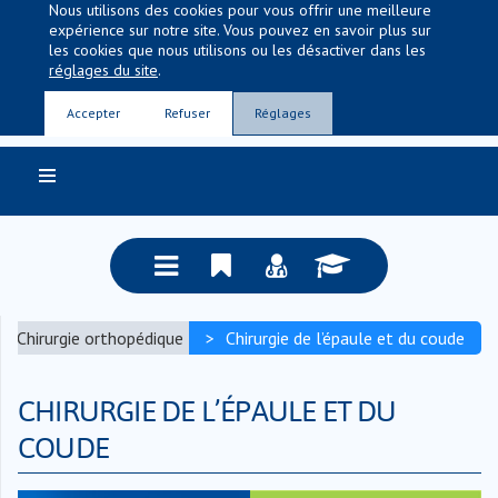
Nous utilisons des cookies pour vous offrir une meilleure
expérience sur notre site. Vous pouvez en savoir plus sur
les cookies que nous utilisons ou les désactiver dans les
réglages du site
.
Entre nous, la vie
Accepter
Refuser
Réglages
Chirurgie orthopédique
Chirurgie de l’épaule et du coude
CHIRURGIE DE L’ÉPAULE ET DU
COUDE