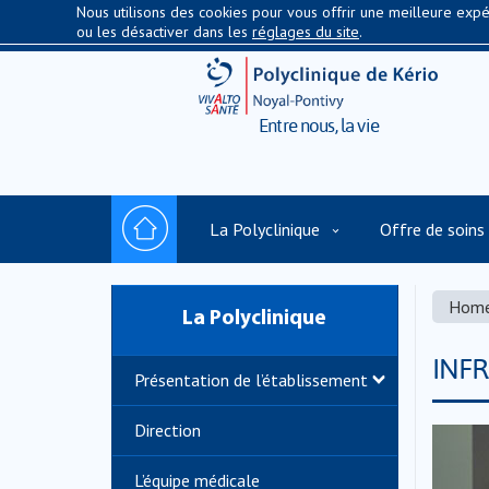
Nous utilisons des cookies pour vous offrir une meilleure expér
ou les désactiver dans les
réglages du site
.
Entre nous, la vie
La Polyclinique
Offre de soins
Hom
La Polyclinique
INF
Présentation de l’établissement
Direction
L’équipe médicale