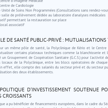
centre d’Imagerie Médicale
centre de Cardiologie
 Unité de Soins Non Programmées (Consultations sans rendez-vou
 salle de prélèvement dédiée au laboratoire d’analyses médicales
self permettant la restauration sur place
local associatif
ÔLE DE SANTÉ PUBLIC-PRIVÉ : MUTUALISATION
sur un même pôle de santé, la Polyclinique de Kério et le Centre 
tualiser certains plateaux techniques comme la blanchisserie et l
 un Groupement de Coopération Sanitaire (G.C.S.) pour l’activité de 
s locaux de la Polyclinique, entre les blocs opératoires de chaque 
n effet, elle compte des salariés du secteur privé et du secteur pub
ilisation des deux établissements.
POLITIQUE D’INVESTISSEMENT SOUTENUE 
S CROISSANTS
que a pu bénéficier de financements européens, dans le cadre du Ségu