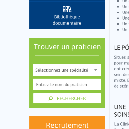
Un 
Un 
Une
Bibliothèque
Une
documentaire
Un 
Un 
Trouver un praticien
LE P
Situés 
pour mu
ont créé
sein de
mixte. E
de stér
RECHERCHER
UNE 
SOIN
Recrutement
La Clini