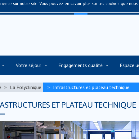
ience sur notre site. Vous pouvez en savoir plus sur les cookies que nous 
Kério - CS 80040
56920 Pontivy
Votre séjour
Engagements qualité
Espace u
e
La Polyclinique
Infrastructures et plateau technique
RASTRUCTURES ET PLATEAU TECHNIQUE