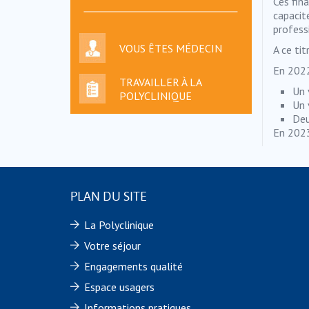
Ces fin
capacit
profess
VOUS ÊTES MÉDECIN
A ce ti
En 2022
TRAVAILLER À LA
Un 
POLYCLINIQUE
Un 
Deu
En 2023
PLAN DU SITE
La Polyclinique
Votre séjour
Engagements qualité
Espace usagers
Informations pratiques