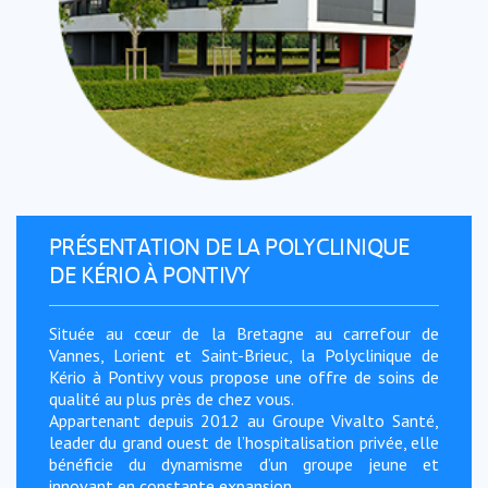
PRÉSENTATION DE LA POLYCLINIQUE
DE KÉRIO À PONTIVY
Située au cœur de la Bretagne au carrefour de
Vannes, Lorient et Saint-Brieuc, la Polyclinique de
Kério à Pontivy vous propose une offre de soins de
qualité au plus près de chez vous.
Appartenant depuis 2012 au Groupe Vivalto Santé,
leader du grand ouest de l’hospitalisation privée, elle
bénéficie du dynamisme d’un groupe jeune et
innovant en constante expansion.