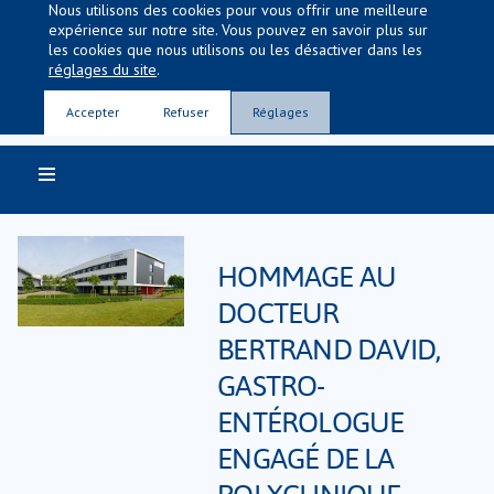
Nous utilisons des cookies pour vous offrir une meilleure
expérience sur notre site. Vous pouvez en savoir plus sur
les cookies que nous utilisons ou les désactiver dans les
réglages du site
.
Entre nous, la vie
Accepter
Refuser
Réglages
HOMMAGE AU
DOCTEUR
BERTRAND DAVID,
GASTRO-
ENTÉROLOGUE
ENGAGÉ DE LA